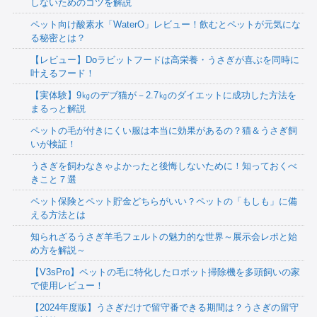
しないためのコツを解説
ペット向け酸素水「WaterO」レビュー！飲むとペットが元気にな
る秘密とは？
【レビュー】Doラビットフードは高栄養・うさぎが喜ぶを同時に
叶えるフード！
【実体験】9㎏のデブ猫が－2.7㎏のダイエットに成功した方法を
まるっと解説
ペットの毛が付きにくい服は本当に効果があるの？猫＆うさぎ飼
いが検証！
うさぎを飼わなきゃよかったと後悔しないために！知っておくべ
きこと７選
ペット保険とペット貯金どちらがいい？ペットの「もしも」に備
える方法とは
知られざるうさぎ羊毛フェルトの魅力的な世界～展示会レポと始
め方を解説～
【V3sPro】ペットの毛に特化したロボット掃除機を多頭飼いの家
で使用レビュー！
【2024年度版】うさぎだけで留守番できる期間は？うさぎの留守