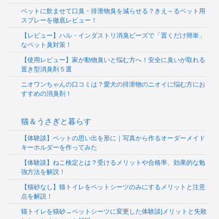
ペットに飲ませて口臭・排泄物臭を減らせる？きえ～るペット用
スプレーを徹底レビュー！
【レビュー】ハル・インダストリ消臭ビーズで「置くだけ簡単」
なペット臭対策！
【使用レビュー】家が動物臭いと悩む方へ！安全に臭いが取れる
置き型消臭剤５選
ニオワンちゃんの口コミは？愛犬の排泄物のニオイに悩む方にお
すすめの消臭剤！
猫＆うさぎと暮らす
【体験談】ペットの思い出を形に｜写真から作るオーダーメイド
キーホルダーを作ってみた
【体験談】ねこ検定とは？受けるメリットや合格率、効果的な勉
強方法を解説！
【猫砂なし】猫トイレをペットシーツのみにするメリットと注意
点を解説！
猫トイレを猫砂→ペットシーツに変更した体験談|メリットと失敗