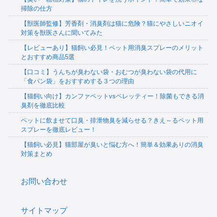
掃除の仕方
【獣医師監修】芳香剤・消臭剤は猫に危険？猫にやさしいニオイ
対策を獣医さんに聞いてみた
【レビューあり】猫飼い必見！ペット用消臭スプレーのメリット
とおすすめ商品5選
【口コミ】うんちが臭わない袋・おむつが臭わない袋の代用に
「食パン袋」をおすすめする３つの理由
【猫飼い向け】カンファペットvsペレッティー！除菌もできる消
臭剤を徹底比較
ペットに飲ませて口臭・排泄物臭を減らせる？きえ～るペット用
スプレーを徹底レビュー！
【猫飼い必見】猫部屋が臭いと悩む方へ！簡単＆効果ありの消臭
対策まとめ
お問い合わせ
サイトマップ