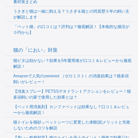
番対策まとめ
うさぎと猫は一緒に飼える？うさぎ＆猫との同居歴５年の飼い主
が解説します
「ペット婚」の口コミは？評判は？徹底解説！【本格的な婚活が
０円から】
猫の「におい」対策
猫ピタは効かない？効果を5年愛用者が口コミ＆レビューから徹底
解説！
Amazonで人気のzeromist （ゼロミスト）の消臭効果は？猫多頭
飼いがレビュー！
【消臭スプレー】PETSSデオドラントアクションをレビュー！猫
多頭飼いの家で使用した効果とは？
【ペット用消臭剤】カンファペットは効果なし？口コミ＆レビュ
ーから徹底解説！
猫トイレを猫砂→ペットシーツに変更した体験談|メリットと失敗
しないためのコツを解説
【臭い・粗相対策】猫のトイレを洗うポイント！簡単で効果◎な