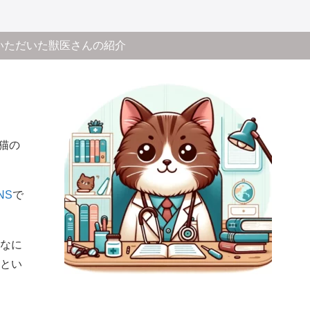
いただいた獣医さんの紹介
猫の
NS
で
なに
とい