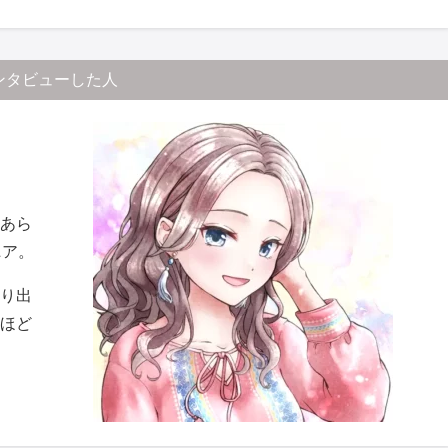
ンタビューした人
あら
ニア。
り出
ほど