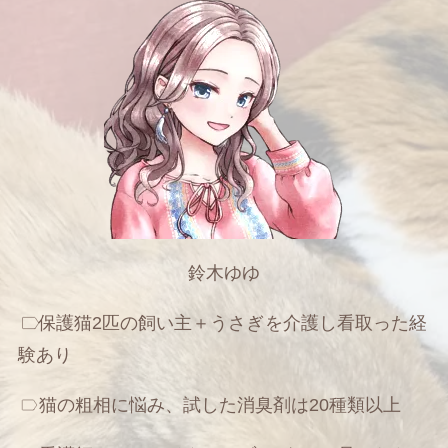
鈴木ゆゆ
保護猫2匹の飼い主＋うさぎ
を介護し看取った経
験あり
猫の粗相に悩み、試した消臭剤は20種類以上