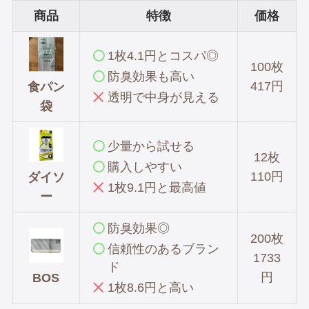
商品
特徴
価格
1枚4.1円とコスパ◎
100枚
防臭効果も高い
417円
食パン
透明で中身が見える
袋
少量から試せる
12枚
購入しやすい
110円
ダイソ
1枚9.1円と最高値
ー
防臭効果
◎
200枚
信頼性のあるブラン
1733
ド
円
BOS
1枚8.6円と高い