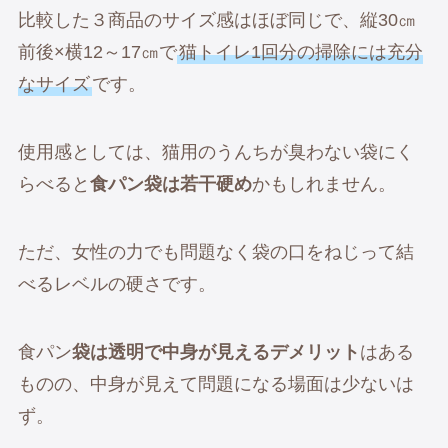
比較した３商品のサイズ感はほぼ同じで、縦30㎝
前後×横12～17㎝で
猫トイレ1回分の掃除には充分
なサイズ
です。
使用感としては、猫用のうんちが臭わない袋にく
らべると
食パン袋は若干硬め
かもしれません。
ただ、女性の力でも問題なく袋の口をねじって結
べるレベルの硬さです。
食パン
袋は透明で中身が見えるデメリット
はある
ものの、中身が見えて問題になる場面は少ないは
ず。