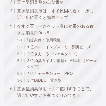
置き型消臭剤の主な素材
置き型消臭剤はニオイ原因の近く・床に
近い所に置くと効果アップ
今すぐ買うべきペット臭に効果のある置
き型消臭剤Best5
前提条件：使用環境
１位ハル・インダストリ 消臭ビーズ
２位きえ～る（ジェルタイプ）
３位消臭力イオン消臭+ 部屋用（ビーズ
タイプ）
４位キャッチシュー PRO
５位DrDEO 置き型
置き型消臭剤を上手に使用することで、
過ごしやすいお家づくりができる