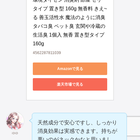
タイプ 置き型 160g 無香料 きえ~
る 善玉活性水 魔法のように消臭 
タバコ臭 ペット臭 玄関や冷蔵の
生活臭 1個入 無香 置き型タイプ 
160g
4562287811039
Amazonで見る
楽天市場で見る
天然成分で安心ですし、しっかり
消臭効果は実感できます。持ちが
ゆゆ
悪いのがネックかなと思いまし