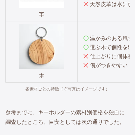
天然
皮革は水に弱
革
温かみのある風合
選ぶ木で個性
を出
仕上がりに個体差
傷がつきやすい
木
各素材ごとの特徴（※写真はイメージです）
参考までに、キーホルダーの素材別価格を独自に
調査したところ、目安としては次の通りでした。